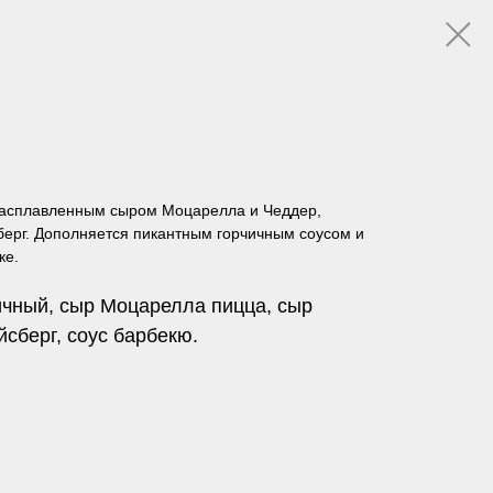
расплавленным сыром Моцарелла и Чеддер,
ерг. Дополняется пикантным горчичным соусом и
ке.
чичный, сыр Моцарелла пицца, сыр
йсберг, соус барбекю.