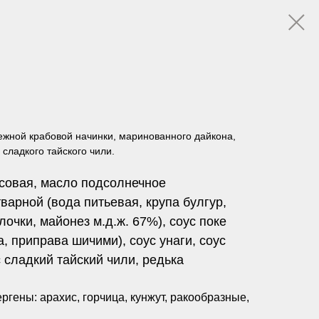
ежной крабовой начинки, маринованного дайкона,
 сладкого тайского чили.
рисовая, масло подсолнечное
арной (вода питьевая, крупа булгур,
очки, майонез м.д.ж. 67%), соус поке
а, приправа шичими), соус унаги, соус
 сладкий тайский чили, редька
ргены: арахис, горчица, кунжут, ракообразные,