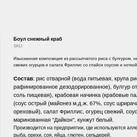
Боул снежный краб
SKU:
Изысканная композиция из рассыпчатого риса с булгуром, н
свежих огурцов и салата Фриллис со спайси соусом и ноткой
Состав
: рис отварной (вода питьевая, крупа 
рафинированное дезодорированное), булгур отв
соль пищевая), крабовая начинка (крабовые пал
(соус острый (майонез м.д.ж. 67%, соус шрирач
ореховый), салат Фриллис, огурец свежий, соус
маринованная "Дайкон", кунжут белый.
Производится на предприятии, где используются алле
рыба, орехи, соя, яйца, глютен, сельдерей.