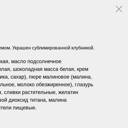
емом. Украшен сублимированной клубникой.
ская, масло подсолнечное
лая, шоколадная масса белая, крем
ика, сахар), пюре малиновое (малина,
ельное, молоко обезжиренное), глазурь
, сливки растительные, желатин
вой диоксид титана, малина
ители пищевые.