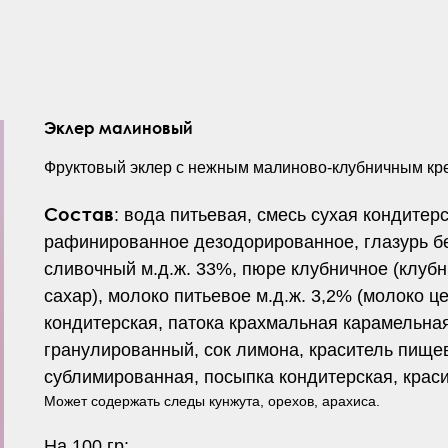
Эклер малиновый
Фруктовый эклер с нежным малиново-клубничным кр
Состав
: вода питьевая, смесь сухая кондитер
рафинированное дезодорированное, глазурь бе
сливочный м.д.ж. 33%, пюре клубничное (клубн
сахар), молоко питьевое м.д.ж. 3,2% (молоко ц
кондитерская, патока крахмальная карамельная
гранулированный, сок лимона, краситель пище
сублимированная, посыпка кондитерская, крас
Может содержать следы кунжута, орехов, арахиса.
На 100 гр: